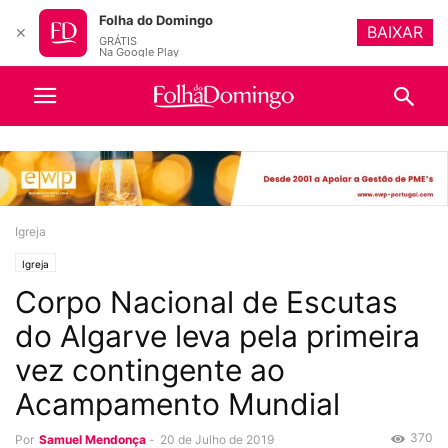
Folha do Domingo
BAIXAR
✕
GRÁTIS
Na Google Play
Igreja
Igreja
Corpo Nacional de Escutas
do Algarve leva pela primeira
vez contingente ao
Acampamento Mundial
370
Por
Samuel Mendonça
-
20 de Julho de 2019