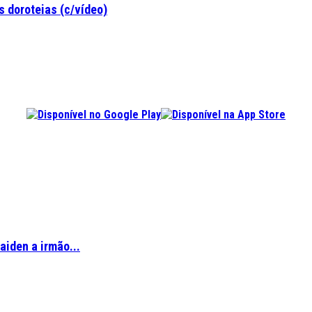
 doroteias (c/vídeo)
aiden a irmão...