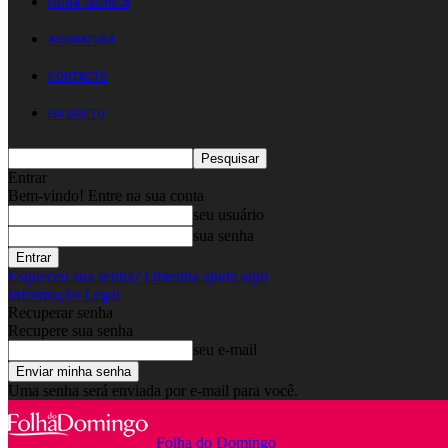
FICHA TÉCNICA
ASSINATURA
CONTACTO
EM DIRETO
Entrar
Bem-vindo! Entre na sua conta
seu usuário
sua senha
Esqueceu sua senha? Obtenha ajuda aqui
Informação Legal
Recuperar senha
Recupere sua senha
seu e-mail
Uma senha será enviada por e-mail para você.
Folha do Domingo