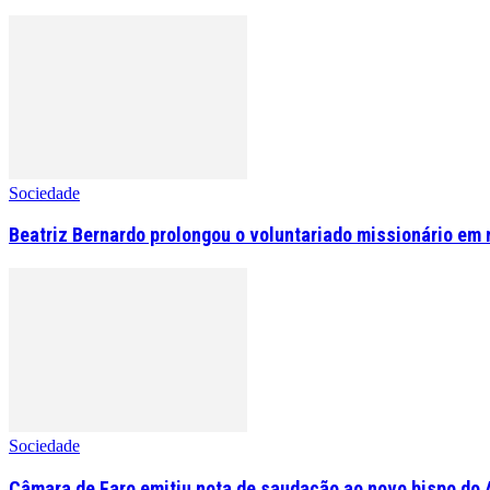
Sociedade
Beatriz Bernardo prolongou o voluntariado missionário em 
Sociedade
Câmara de Faro emitiu nota de saudação ao novo bispo do 