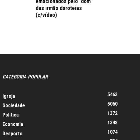
emocionados pelo “dom”
das irmãs doroteias
(c/vídeo)
CATEGORIA POPULAR
5463
Igreja
5060
Sociedade
1372
Política
1348
Economia
1074
Desporto