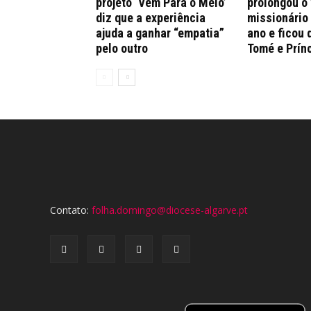
projeto ‘Vem Para o Meio’
prolongou o
diz que a experiência
missionário
ajuda a ganhar “empatia”
ano e ficou 
pelo outro
Tomé e Prín
Contato:
folha.domingo@diocese-algarve.pt