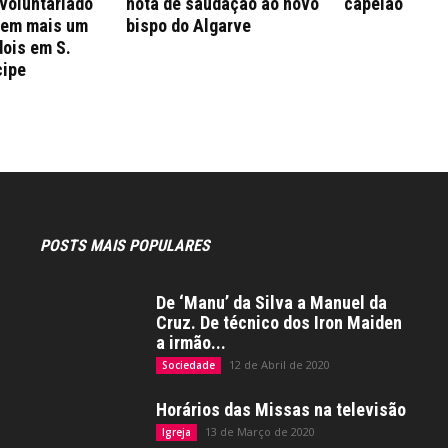
 voluntariado
nota de saudação ao novo
capelão
 em mais um
bispo do Algarve
dois em S.
cipe
POSTS MAIS POPULARES
De ‘Manu’ da Silva a Manuel da
Cruz. De técnico dos Iron Maiden
a irmão...
12 de Abril de 2020
Sociedade
Horários das Missas na televisão
13 de Março de 2020
Igreja