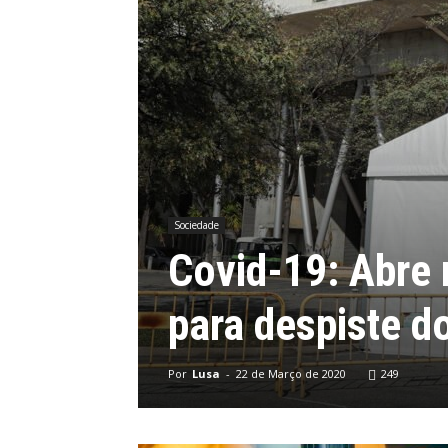
Sociedade
Covid-19: Abre n
para despiste d
Por
Lusa
-
22 de Março de 2020
249