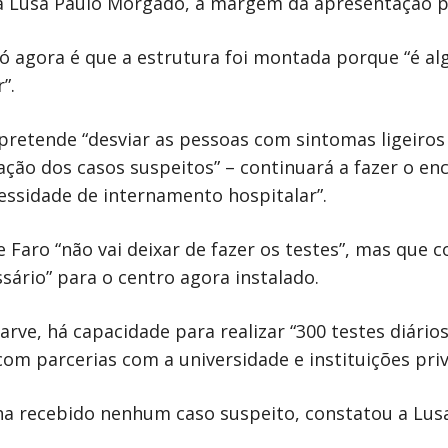
u à Lusa Paulo Morgado, à margem da apresentação p
ó agora é que a estrutura foi montada porque “é a
”.
retende “desviar as pessoas com sintomas ligeiros 
dação dos casos suspeitos” – continuará a fazer o 
ssidade de internamento hospitalar”.
 Faro “não vai deixar de fazer os testes”, mas que 
ário” para o centro agora instalado.
rve, há capacidade para realizar “300 testes diários
m parcerias com a universidade e instituições priv
nha recebido nenhum caso suspeito, constatou a Lusa