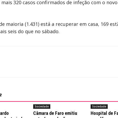
 mais 320 casos confirmados de infeção com o novo
de maioria (1.431) está a recuperar em casa, 169 es
ais seis do que no sábado.
R
Sociedade
Sociedade
nardo
Câmara de Faro emitiu
Hospital de F