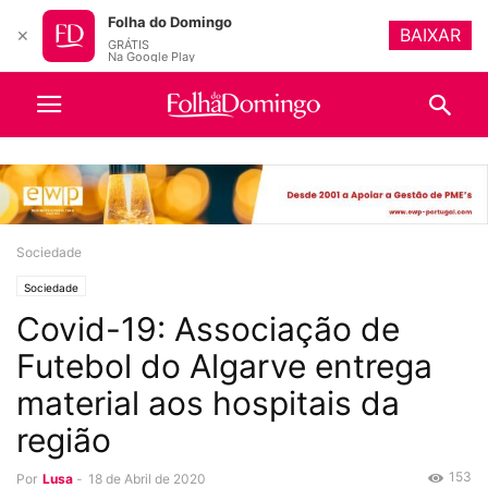
Folha do Domingo
BAIXAR
✕
GRÁTIS
Na Google Play
Sociedade
Sociedade
Covid-19: Associação de
Futebol do Algarve entrega
material aos hospitais da
região
153
Por
Lusa
-
18 de Abril de 2020