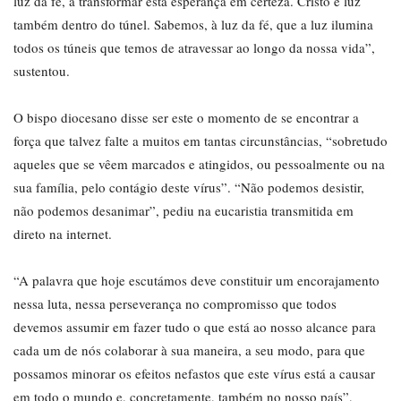
luz da fé, a transformar esta esperança em certeza. Cristo é luz
também dentro do túnel. Sabemos, à luz da fé, que a luz ilumina
todos os túneis que temos de atravessar ao longo da nossa vida”,
sustentou.
O bispo diocesano disse ser este o momento de se encontrar a
força que talvez falte a muitos em tantas circunstâncias, “sobretudo
aqueles que se vêem marcados e atingidos, ou pessoalmente ou na
sua família, pelo contágio deste vírus”. “Não podemos desistir,
não podemos desanimar”, pediu na eucaristia transmitida em
direto na internet.
“A palavra que hoje escutámos deve constituir um encorajamento
nessa luta, nessa perseverança no compromisso que todos
devemos assumir em fazer tudo o que está ao nosso alcance para
cada um de nós colaborar à sua maneira, a seu modo, para que
possamos minorar os efeitos nefastos que este vírus está a causar
em todo o mundo e, concretamente, também no nosso país”,