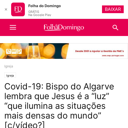
Folha do Domingo
BAIXAR
✕
GRÁTIS
Na Google Play
Igreja
Igreja
Covid-19: Bispo do Algarve
lembra que Jesus é a “luz”
“que ilumina as situações
mais densas do mundo”
[c/vídeo?]