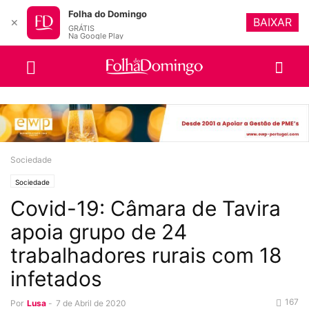
Folha do Domingo
BAIXAR
✕
GRÁTIS
Na Google Play
Sociedade
Sociedade
Covid-19: Câmara de Tavira
apoia grupo de 24
trabalhadores rurais com 18
infetados
167
Por
Lusa
-
7 de Abril de 2020