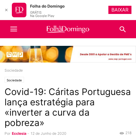
Folha do Domingo
BAIXAR
✕
GRÁTIS
Na Google Play
Sociedade
Sociedade
Covid-19: Cáritas Portuguesa
lança estratégia para
«inverter a curva da
pobreza»
218
Por
Ecclesia
-
12 de Junho de 2020