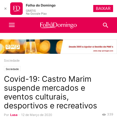
Folha do Domingo
BAIXAR
✕
GRÁTIS
Na Google Play
Sociedade
Sociedade
Covid-19: Castro Marim
suspende mercados e
eventos culturais,
desportivos e recreativos
339
Por
Lusa
-
12 de Março de 2020