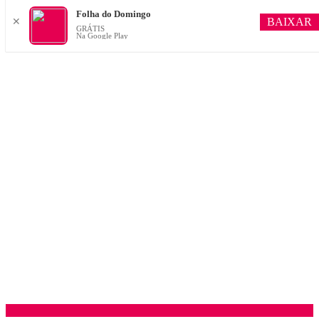
Folha do Domingo
BAIXAR
✕
GRÁTIS
Na Google Play