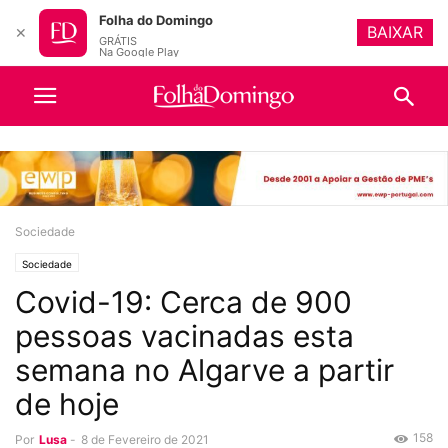
Folha do Domingo
BAIXAR
✕
GRÁTIS
Na Google Play
Sociedade
Sociedade
Covid-19: Cerca de 900
pessoas vacinadas esta
semana no Algarve a partir
de hoje
158
Por
Lusa
-
8 de Fevereiro de 2021