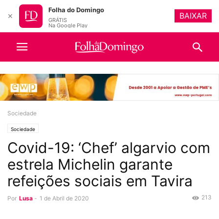
Folha do Domingo
BAIXAR
✕
GRÁTIS
Na Google Play
Sociedade
Sociedade
Covid-19: ‘Chef’ algarvio com
estrela Michelin garante
refeições sociais em Tavira
213
Por
Lusa
-
1 de Abril de 2020