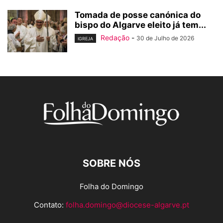
Tomada de posse canónica do
bispo do Algarve eleito já tem...
Redação
-
30 de Julho de 2026
IGREJA
SOBRE NÓS
Folha do Domingo
Contato:
folha.domingo@diocese-algarve.pt