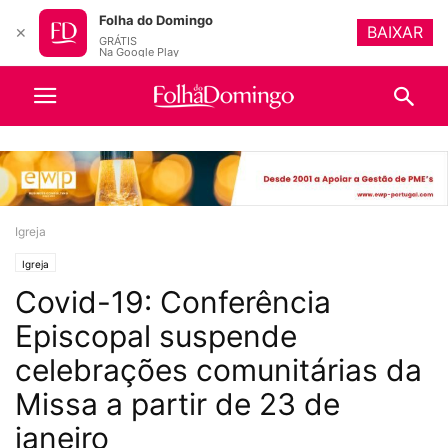
Folha do Domingo
BAIXAR
✕
GRÁTIS
Na Google Play
Igreja
Igreja
Covid-19: Conferência
Episcopal suspende
celebrações comunitárias da
Missa a partir de 23 de
janeiro