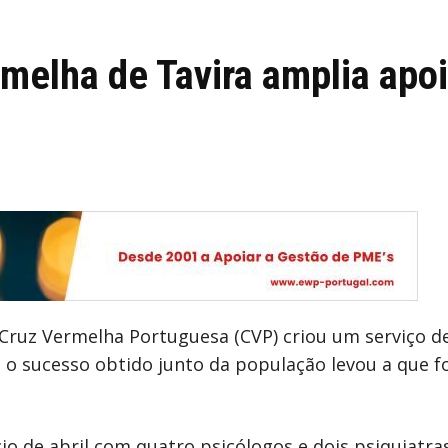
melha de Tavira amplia apoi
Cruz Vermelha Portuguesa (CVP) criou um serviço de
 o sucesso obtido junto da população levou a que f
cio de abril com quatro psicólogos e dois psiquiatra