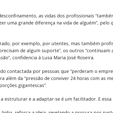
esconfinamento, as vidas dos profissionais “também
er uma grande diferença na vida de alguém”, pelo qu
rado, por exemplo, por utentes, mas também profiss
 precisam de algum suporte”, os outros “continuam 
o”, confidencia à Lusa Maria José Roseira.
 sido contactada por pessoas que “perderam o empr
ara além da “pressão de conviver 24 horas com as m
orções gigantescas”.
a estruturar e a adaptar-se é um facilitador. E essa
linha, reforça a ideia, revelando a procura por part