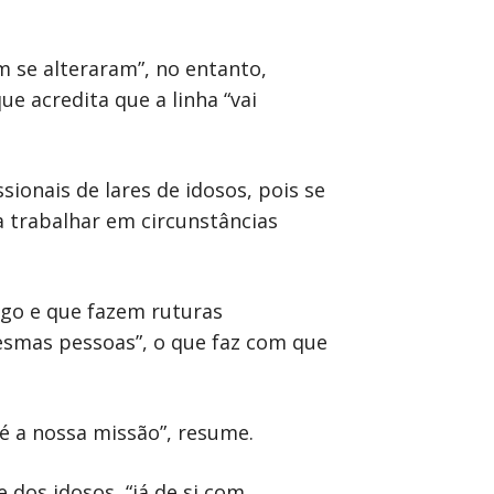
 se alteraram”, no entanto,
e acredita que a linha “vai
ionais de lares de idosos, pois se
a trabalhar em circunstâncias
ego e que fazem ruturas
esmas pessoas”, o que faz com que
 é a nossa missão”, resume.
e dos idosos, “já de si com