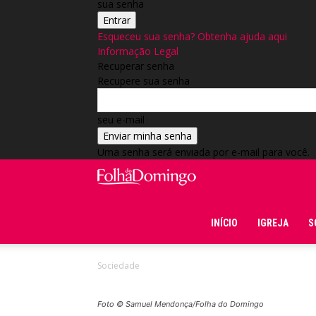
sua senha
Esqueceu sua senha? Obtenha ajuda aqui
Informação Legal
Recuperar senha
Recupere sua senha
seu e-mail
Uma senha será enviada por e-mail para você.
Folha do Domingo
INÍCIO
IGREJA
S
Sociedade
Foto © Samuel Mendonça/Folha do Domingo