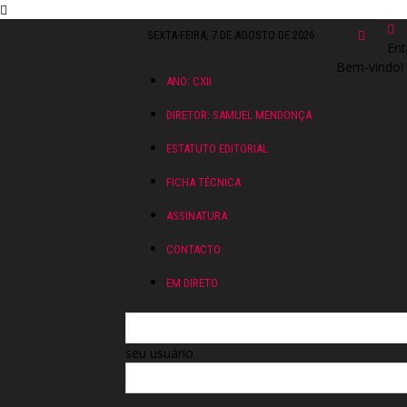
SEXTA-FEIRA, 7 DE AGOSTO DE 2026
Ent
Bem-vindo! 
ANO: CXII
DIRETOR: SAMUEL MENDONÇA
ESTATUTO EDITORIAL
FICHA TÉCNICA
ASSINATURA
CONTACTO
EM DIRETO
seu usuário