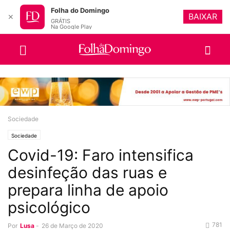
Folha do Domingo
BAIXAR
✕
GRÁTIS
Na Google Play
Sociedade
Sociedade
Covid-19: Faro intensifica
desinfeção das ruas e
prepara linha de apoio
psicológico
781
Por
Lusa
-
26 de Março de 2020