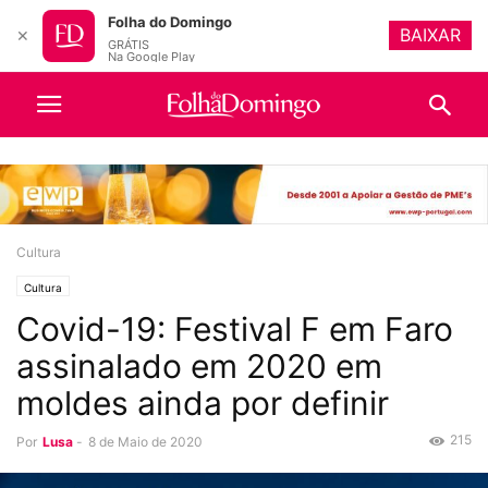
Folha do Domingo
BAIXAR
✕
GRÁTIS
Na Google Play
Cultura
Cultura
Covid-19: Festival F em Faro
assinalado em 2020 em
moldes ainda por definir
215
Por
Lusa
-
8 de Maio de 2020