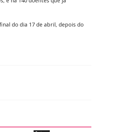
s, e há 140 doentes que já
nal do dia 17 de abril, depois do