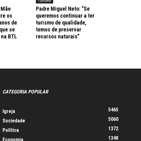
Turismo
 «Mãe
Padre Miguel Neto: “Se
re os
queremos continuar a ter
anos de
turismo de qualidade,
que se
temos de preservar
 na BTL
recursos naturais”
CATEGORIA POPULAR
5465
Igreja
5060
Sociedade
1372
Política
1348
Economia