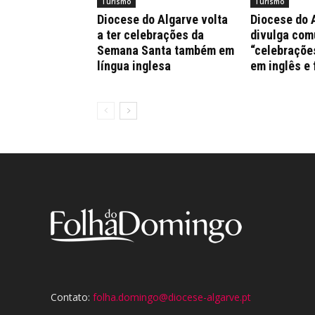
Turismo
Turismo
Diocese do Algarve volta
Diocese do 
a ter celebrações da
divulga co
Semana Santa também em
“celebraçõe
língua inglesa
em inglês e
Contato:
folha.domingo@diocese-algarve.pt