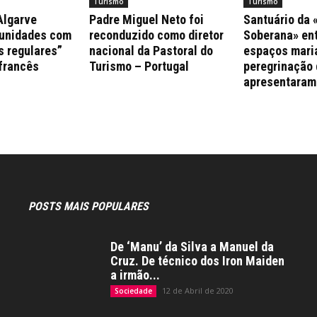
Turismo
Turismo
Algarve
Padre Miguel Neto foi
Santuário da
munidades com
reconduzido como diretor
Soberana» ent
s regulares”
nacional da Pastoral do
espaços mari
 francês
Turismo – Portugal
peregrinação 
apresentaram
POSTS MAIS POPULARES
De ‘Manu’ da Silva a Manuel da
Cruz. De técnico dos Iron Maiden
a irmão...
12 de Abril de 2020
Sociedade