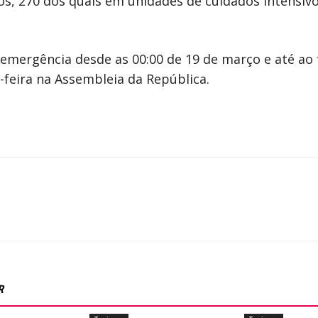
os, 270 dos quais em unidades de cuidados intensivo
mergência desde as 00:00 de 19 de março e até ao fi
feira na Assembleia da República.
R