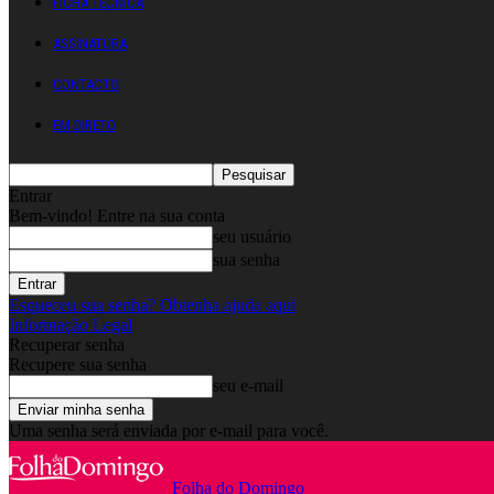
FICHA TÉCNICA
ASSINATURA
CONTACTO
EM DIRETO
Entrar
Bem-vindo! Entre na sua conta
seu usuário
sua senha
Esqueceu sua senha? Obtenha ajuda aqui
Informação Legal
Recuperar senha
Recupere sua senha
seu e-mail
Uma senha será enviada por e-mail para você.
Folha do Domingo