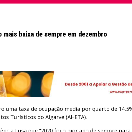
ão mais baixa de sempre em dezembro
ro uma taxa de ocupação média por quarto de 14,5%
os Turísticos do Algarve (AHETA).
gência Lusa que “2020 foi o pior ano de sempre para