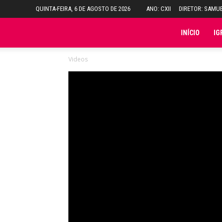
QUINTA-FEIRA, 6 DE AGOSTO DE 2026
ANO: CXII
DIRETOR: SAMU
Folha
INÍCIO
IG
Videos
do
Domingo