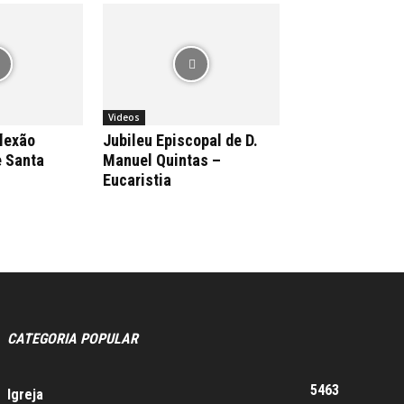
Videos
flexão
Jubileu Episcopal de D.
e Santa
Manuel Quintas –
Eucaristia
CATEGORIA POPULAR
5463
Igreja