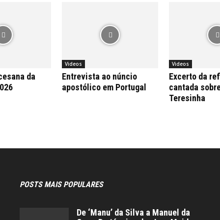
Videos
Videos
cesana da
Entrevista ao núncio
Excerto da re
2026
apostólico em Portugal
cantada sobr
Teresinha
POSTS MAIS POPULARES
De ‘Manu’ da Silva a Manuel da