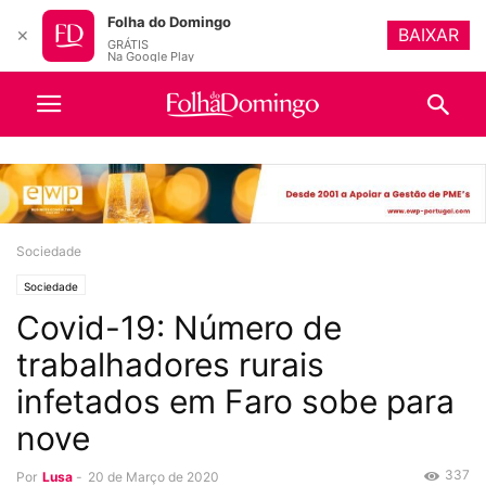
Folha do Domingo
BAIXAR
✕
GRÁTIS
Na Google Play
Sociedade
Sociedade
Covid-19: Número de
trabalhadores rurais
infetados em Faro sobe para
nove
337
Por
Lusa
-
20 de Março de 2020