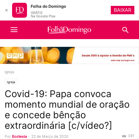
Folha do Domingo
BAIXAR
✕
GRÁTIS
Na Google Play
Igreja
Igreja
Covid-19: Papa convoca
momento mundial de oração
e concede bênção
extraordinária [c/vídeo?]
391
Por
Ecclesia
-
22 de Março de 2020