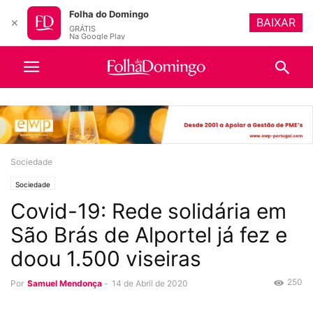
Folha do Domingo
BAIXAR
✕
GRÁTIS
Na Google Play
Sociedade
Sociedade
Covid-19: Rede solidária em
São Brás de Alportel já fez e
doou 1.500 viseiras
250
Por
Samuel Mendonça
-
14 de Abril de 2020