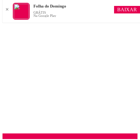
Folha do Domingo
BAIXAR
✕
GRÁTIS
Na Google Play