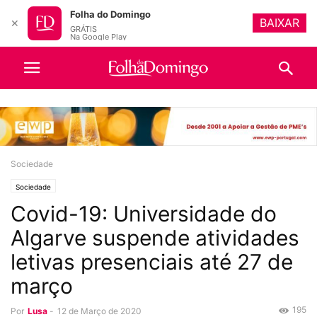
Folha do Domingo
BAIXAR
✕
GRÁTIS
Na Google Play
Sociedade
Sociedade
Covid-19: Universidade do
Algarve suspende atividades
letivas presenciais até 27 de
março
195
Por
Lusa
-
12 de Março de 2020