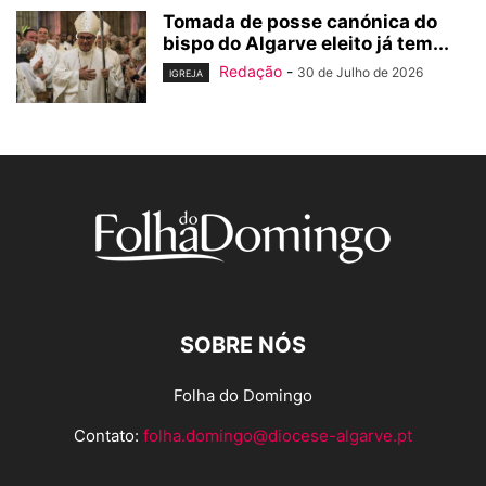
Tomada de posse canónica do
bispo do Algarve eleito já tem...
Redação
-
30 de Julho de 2026
IGREJA
SOBRE NÓS
Folha do Domingo
Contato:
folha.domingo@diocese-algarve.pt