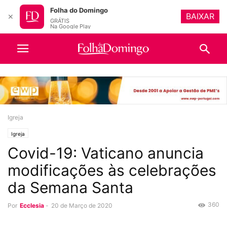
Folha do Domingo
BAIXAR
✕
GRÁTIS
Na Google Play
Igreja
Igreja
Covid-19: Vaticano anuncia
modificações às celebrações
da Semana Santa
360
Por
Ecclesia
-
20 de Março de 2020