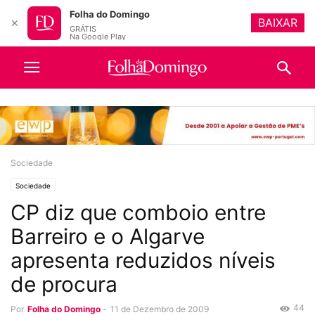
Folha do Domingo
BAIXAR
✕
GRÁTIS
Na Google Play
Sociedade
Sociedade
CP diz que comboio entre
Barreiro e o Algarve
apresenta reduzidos níveis
de procura
44
Por
Folha do Domingo
-
11 de Dezembro de 2009