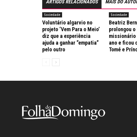
ARTIGOS RELACIONADOS
MAIS DO AUTO
Sociedade
Sociedade
Voluntário algarvio no
Beatriz Ber
projeto ‘Vem Para o Meio’
prolongou o
diz que a experiência
missionário
ajuda a ganhar “empatia”
ano e ficou 
pelo outro
Tomé e Prín