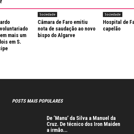
R
Sociedade
Sociedade
nardo
Câmara de Faro emitiu
Hospital de F
 voluntariado
nota de saudação ao novo
capelão
 em mais um
bispo do Algarve
dois em S.
cipe
POSTS MAIS POPULARES
De ‘Manu’ da Silva a Manuel da
Cruz. De técnico dos Iron Maiden
a irmão...