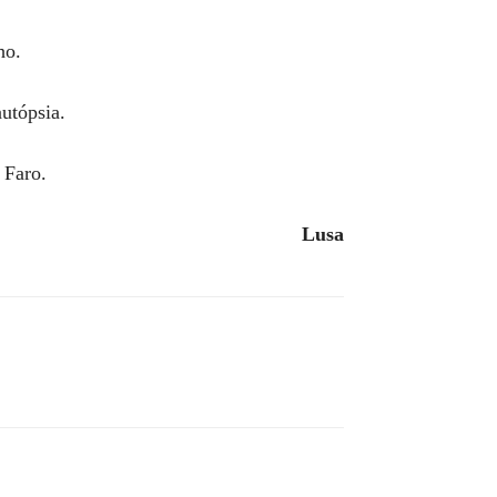
ho.
utópsia.
 Faro.
Lusa