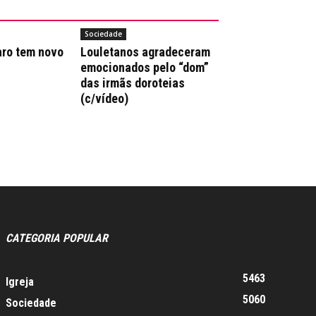
Sociedade
aro tem novo
Louletanos agradeceram
emocionados pelo “dom”
das irmãs doroteias
(c/vídeo)
CATEGORIA POPULAR
5463
Igreja
5060
Sociedade