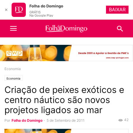
Folha do Domingo
BAIXAR
✕
GRÁTIS
Na Google Play
Economia
Economia
Criação de peixes exóticos e
centro náutico são novos
projetos ligados ao mar
42
Por
Folha do Domingo
-
5 de Setembro de 2011