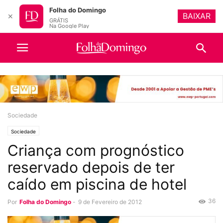
Folha do Domingo
BAIXAR
✕
GRÁTIS
Na Google Play
Sociedade
Sociedade
Criança com prognóstico
reservado depois de ter
caído em piscina de hotel
36
Por
Folha do Domingo
-
9 de Fevereiro de 2012