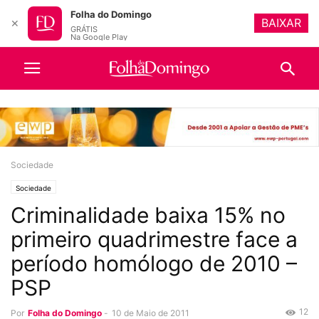
Folha do Domingo
BAIXAR
✕
GRÁTIS
Na Google Play
Sociedade
Sociedade
Criminalidade baixa 15% no
primeiro quadrimestre face a
período homólogo de 2010 –
PSP
12
Por
Folha do Domingo
-
10 de Maio de 2011