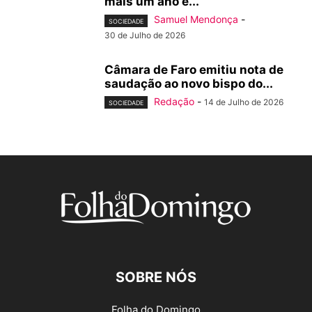
mais um ano e...
Samuel Mendonça
-
SOCIEDADE
30 de Julho de 2026
Câmara de Faro emitiu nota de
saudação ao novo bispo do...
Redação
-
14 de Julho de 2026
SOCIEDADE
SOBRE NÓS
Folha do Domingo