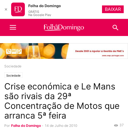
Folha do Domingo
BAIXAR
✕
GRÁTIS
Na Google Play
Sociedade
Sociedade
Crise económica e Le Mans
são rivais da 29ª
Concentração de Motos que
arranca 5ª feira
37
Por
Folha do Domingo
-
14 de Julho de 2010