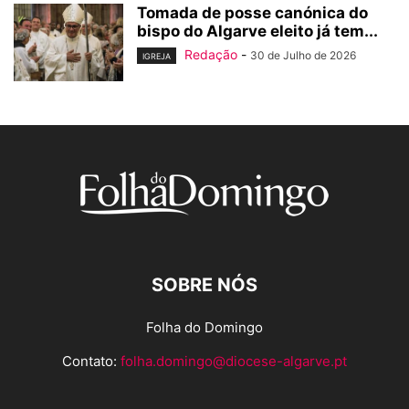
Tomada de posse canónica do
bispo do Algarve eleito já tem...
Redação
-
30 de Julho de 2026
IGREJA
SOBRE NÓS
Folha do Domingo
Contato:
folha.domingo@diocese-algarve.pt