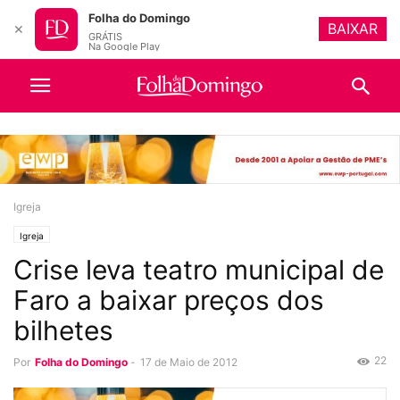
Folha do Domingo
BAIXAR
✕
GRÁTIS
Na Google Play
Igreja
Igreja
Crise leva teatro municipal de
Faro a baixar preços dos
bilhetes
22
Por
Folha do Domingo
-
17 de Maio de 2012