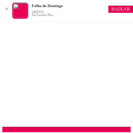
Folha do Domingo
BAIXAR
✕
GRÁTIS
Na Google Play