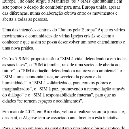
Europa”, de onde surgiu o Manifesto ‘os 7 SIMs’ que sublinha em
sete pontos o desejo de contribuir para uma Europa unida, apesar
das diferenças, numa colaboração efetiva entre os movimentos e
aberta a todas as pessoas.
Uma das intenções centrais do “Juntos pela Europa” é que os vários
movimentos e comunidades de várias Igrejas cristãs se deem a
conhecer e que assim se possa desenvolver um novo entendimento e
uma nova prática.
Os ‘os 7 SIMs’ propostos são o “SIM à vida, defendendo-a em todas
as suas fases”, o “SIM à família, raiz de uma sociedade aberta ao
futuro”, o “SIM à criação, defendendo a natureza e o ambiente”, o
“SIM a uma economia justa, ao serviço da pessoa e da
humanidade”, o “SIM à solidariedade, para com os pobres e
marginalizados”, o “SIM à paz, promovendo a reconciliação através
do diálogo” e o “SIM à responsabilidade fraterna”, para que as
cidades “se tornem espaços e acolhimentos”.
Em maio de 2012, em Bruxelas, voltou a realizar-se outra jornada e,
desde aí, o Algarve tem-se associado anualmente a esta iniciativa.
Para a oração em Faro, na qual estarão presentes o bispo católico do