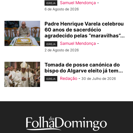
Samuel Mendonça
-
IGREJA
6 de Agosto de 2026
Padre Henrique Varela celebrou
60 anos de sacerdócio
agradecido pelas “maravilhas”...
Samuel Mendonça
-
IGREJA
2 de Agosto de 2026
Tomada de posse canónica do
bispo do Algarve eleito já tem...
Redação
-
30 de Julho de 2026
IGREJA