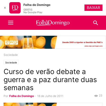
Folha do Domingo
BAIXAR
✕
GRÁTIS
Na Google Play
Sociedade
Sociedade
Curso de verão debate a
guerra e a paz durante duas
semanas
23
Por
Folha do Domingo
-
18 de Julho de 2011