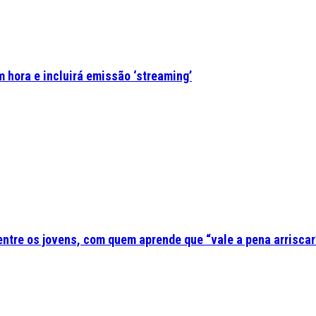
 hora e incluirá emissão ‘streaming’
 entre os jovens, com quem aprende que “vale a pena arriscar