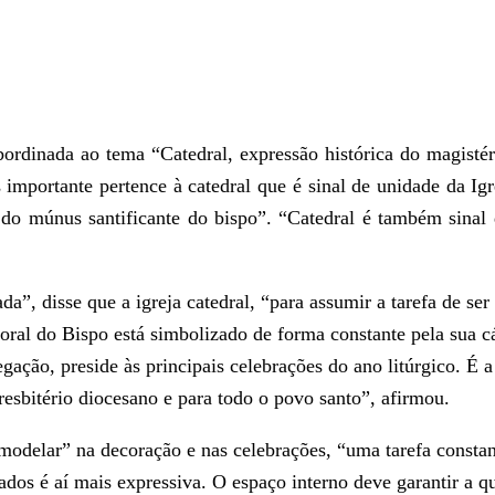
rdinada ao tema “Catedral, expressão histórica do magistéri
s importante pertence à catedral que é sinal de unidade da Igr
do múnus santificante do bispo”. “Catedral é também sinal d
da”, disse que a igreja catedral, “para assumir a tarefa de se
toral do Bispo está simbolizado de forma constante pela sua c
gação, preside às principais celebrações do ano litúrgico. É a 
resbitério diocesano e para todo o povo santo”, afirmou.
modelar” na decoração e nas celebrações, “uma tarefa constan
ados é aí mais expressiva. O espaço interno deve garantir a q