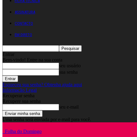
FICHA TÉCNICA
ASSINATURA
CONTACTO
EM DIRETO
Entrar
Bem-vindo! Entre na sua conta
seu usuário
sua senha
Esqueceu sua senha? Obtenha ajuda aqui
Informação Legal
Recuperar senha
Recupere sua senha
seu e-mail
Uma senha será enviada por e-mail para você.
Folha do Domingo