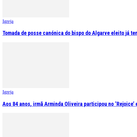
Igreja
Tomada de posse canónica do bispo do Algarve eleito já tem
Igreja
Aos 84 anos, irmã Arminda Oliveira participou no ‘Rejoice’