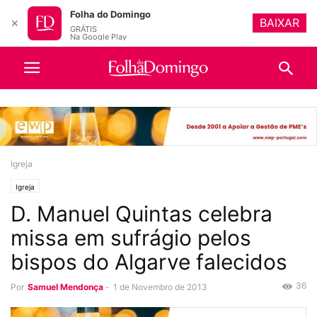
Folha do Domingo
BAIXAR
✕
GRÁTIS
Na Google Play
Igreja
Igreja
D. Manuel Quintas celebra
missa em sufrágio pelos
bispos do Algarve falecidos
36
Por
Samuel Mendonça
-
1 de Novembro de 2013