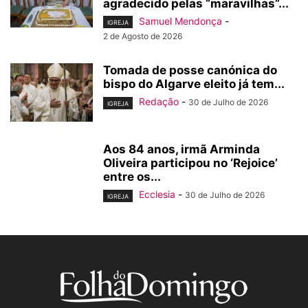
agradecido pelas “maravilhas”...
Samuel Mendonça
-
IGREJA
2 de Agosto de 2026
Tomada de posse canónica do
bispo do Algarve eleito já tem...
Redação
-
30 de Julho de 2026
IGREJA
Aos 84 anos, irmã Arminda
Oliveira participou no ‘Rejoice’
entre os...
Ecclesia
-
30 de Julho de 2026
IGREJA