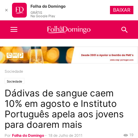
Folha do Domingo
BAIXAR
✕
GRÁTIS
Na Google Play
Sociedade
Sociedade
Dádivas de sangue caem
10% em agosto e Instituto
Português apela aos jovens
para doarem mais
19
Por
Folha do Domingo
-
18 de Julho de 2011