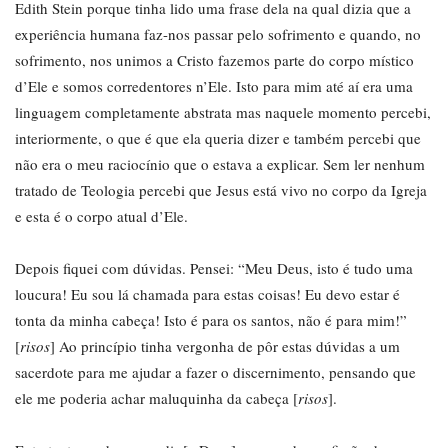
Edith Stein porque tinha lido uma frase dela na qual dizia que a
experiência humana faz-nos passar pelo sofrimento e quando, no
sofrimento, nos unimos a Cristo fazemos parte do corpo místico
d’Ele e somos corredentores n’Ele. Isto para mim até aí era uma
linguagem completamente abstrata mas naquele momento percebi,
interiormente, o que é que ela queria dizer e também percebi que
não era o meu raciocínio que o estava a explicar. Sem ler nenhum
tratado de Teologia percebi que Jesus está vivo no corpo da Igreja
e esta é o corpo atual d’Ele.
Depois fiquei com dúvidas. Pensei: “Meu Deus, isto é tudo uma
loucura! Eu sou lá chamada para estas coisas! Eu devo estar é
tonta da minha cabeça! Isto é para os santos, não é para mim!”
[
risos
] Ao princípio tinha vergonha de pôr estas dúvidas a um
sacerdote para me ajudar a fazer o discernimento, pensando que
ele me poderia achar maluquinha da cabeça [
risos
].