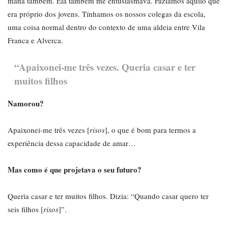
mana também. Ela também me entusiasmava. Fazíamos aquilo que
era próprio dos jovens. Tínhamos os nossos colegas da escola,
uma coisa normal dentro do contexto de uma aldeia entre Vila
Franca e Alverca.
“Apaixonei-me três vezes. Queria casar e ter
muitos filhos
Namorou?
Apaixonei-me três vezes [
risos
], o que é bom para termos a
experiência dessa capacidade de amar…
Mas como é que projetava o seu futuro?
Queria casar e ter muitos filhos. Dizia: “Quando casar quero ter
seis filhos [
risos
]”.