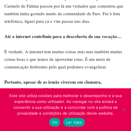
Carmelo de Fátima passou por lá um visitador que comentou que
também tinha gostado muito da comunidade de Faro. Fui à lista
telefónica, liguei para cá e vim passar uns dias.
Até a internet contribuiu para a descoberta da sua vocação…
É verdade. A internet tem muitas coisas más mas também muitas
coisas boas e que temos de aproveitar estas. É um meio de
comunicação fortíssimo pelo qual podemos evangelizar.
Portanto, apesar de as irmãs viverem em clausura,
acompanham a atualidade…
Este site utiliza cookies para melhorar o desempenho e a sua
experiência como utilizador. Ao navegar no site estará a
Sim. Vivemos a nossa intimidade com Deus para acender esse
consentir a sua utilização e a concordar com a politica de
«fogo» que abranja todos, sempre viradas para o que está a
privacidade e condições de utilização deste website.
acontecer no mundo, mas sem entrarmos nesse frenesim que se
Ok
Ler mais
vive hoje, sobretudo na área da comunicação.