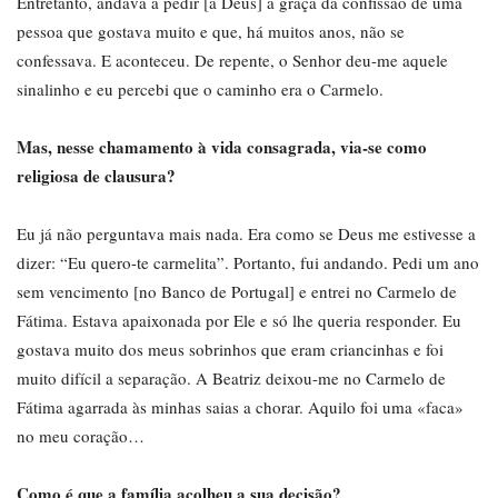
Entretanto, andava a pedir [a Deus] a graça da confissão de uma
pessoa que gostava muito e que, há muitos anos, não se
confessava. E aconteceu. De repente, o Senhor deu-me aquele
sinalinho e eu percebi que o caminho era o Carmelo.
Mas, nesse chamamento à vida consagrada, via-se como
religiosa de clausura?
Eu já não perguntava mais nada. Era como se Deus me estivesse a
dizer: “Eu quero-te carmelita”. Portanto, fui andando. Pedi um ano
sem vencimento [no Banco de Portugal] e entrei no Carmelo de
Fátima. Estava apaixonada por Ele e só lhe queria responder. Eu
gostava muito dos meus sobrinhos que eram criancinhas e foi
muito difícil a separação. A Beatriz deixou-me no Carmelo de
Fátima agarrada às minhas saias a chorar. Aquilo foi uma «faca»
no meu coração…
Como é que a família acolheu a sua decisão?