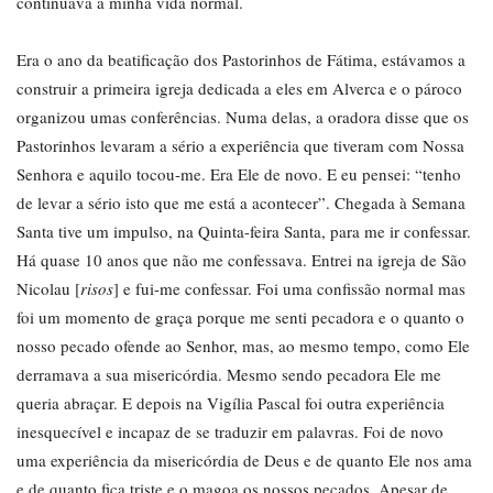
continuava a minha vida normal.
Era o ano da beatificação dos Pastorinhos de Fátima, estávamos a
construir a primeira igreja dedicada a eles em Alverca e o pároco
organizou umas conferências. Numa delas, a oradora disse que os
Pastorinhos levaram a sério a experiência que tiveram com Nossa
Senhora e aquilo tocou-me. Era Ele de novo. E eu pensei: “tenho
de levar a sério isto que me está a acontecer”. Chegada à Semana
Santa tive um impulso, na Quinta-feira Santa, para me ir confessar.
Há quase 10 anos que não me confessava. Entrei na igreja de São
Nicolau [
risos
] e fui-me confessar. Foi uma confissão normal mas
foi um momento de graça porque me senti pecadora e o quanto o
nosso pecado ofende ao Senhor, mas, ao mesmo tempo, como Ele
derramava a sua misericórdia. Mesmo sendo pecadora Ele me
queria abraçar. E depois na Vigília Pascal foi outra experiência
inesquecível e incapaz de se traduzir em palavras. Foi de novo
uma experiência da misericórdia de Deus e de quanto Ele nos ama
e de quanto fica triste e o magoa os nossos pecados. Apesar de