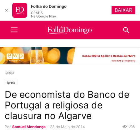
Folha do Domingo
BAIXAR
✕
GRÁTIS
Na Google Play
Igreja
Igreja
De economista do Banco de
Portugal a religiosa de
clausura no Algarve
358
Por
Samuel Mendonça
-
23 de Maio de 2014