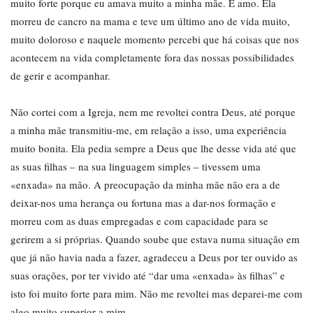
muito forte porque eu amava muito a minha mãe. E amo. Ela
morreu de cancro na mama e teve um último ano de vida muito,
muito doloroso e naquele momento percebi que há coisas que nos
acontecem na vida completamente fora das nossas possibilidades
de gerir e acompanhar.
Não cortei com a Igreja, nem me revoltei contra Deus, até porque
a minha mãe transmitiu-me, em relação a isso, uma experiência
muito bonita. Ela pedia sempre a Deus que lhe desse vida até que
as suas filhas – na sua linguagem simples – tivessem uma
«enxada» na mão. A preocupação da minha mãe não era a de
deixar-nos uma herança ou fortuna mas a dar-nos formação e
morreu com as duas empregadas e com capacidade para se
gerirem a si próprias. Quando soube que estava numa situação em
que já não havia nada a fazer, agradeceu a Deus por ter ouvido as
suas orações, por ter vivido até “dar uma «enxada» às filhas” e
isto foi muito forte para mim. Não me revoltei mas deparei-me com
algo muito superior a mim.