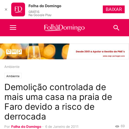
Folha do Domingo
BAIXAR
✕
GRÁTIS
Na Google Play
Ambiente
Ambiente
Demolição controlada de
mais uma casa na praia de
Faro devido a risco de
derrocada
69
Por
Folha do Domingo
-
6 de Janeiro de 2011