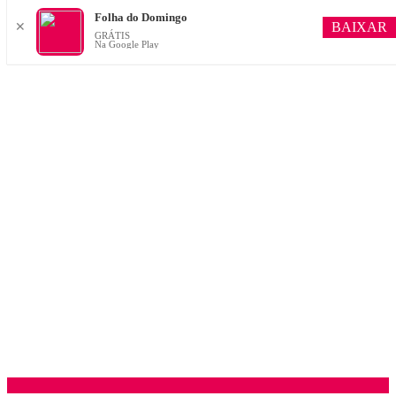
Folha do Domingo
BAIXAR
✕
GRÁTIS
Na Google Play