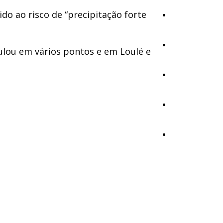
do ao risco de “precipitação forte
Cultura
Ambiente
lou em vários pontos e em Loulé e
Desporto
Opinião
Vídeos