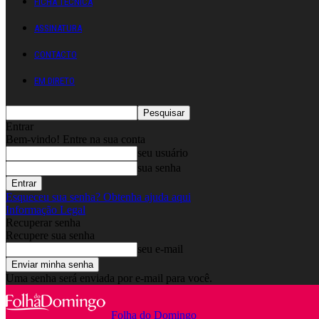
FICHA TÉCNICA
ASSINATURA
CONTACTO
EM DIRETO
Entrar
Bem-vindo! Entre na sua conta
seu usuário
sua senha
Esqueceu sua senha? Obtenha ajuda aqui
Informação Legal
Recuperar senha
Recupere sua senha
seu e-mail
Uma senha será enviada por e-mail para você.
Folha do Domingo