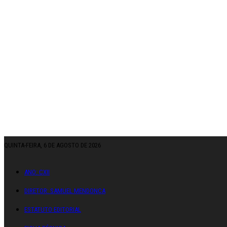
QUINTA-FEIRA, 6 DE AGOSTO DE 2026
ANO: CXII
DIRETOR: SAMUEL MENDONÇA
ESTATUTO EDITORIAL