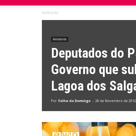
Ambiente
do
Domingo
Ambiente
Deputados do 
Governo que sub
Lagoa dos Salg
Por
Folha do Domingo
-
28 de Novembro de 2012