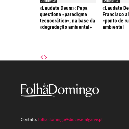
Ambiente
Ambiente
«Laudate Deum»: Papa
«Laudate De
questiona «paradigma
Francisco al
tecnocrático», na base da
«ponto de ru
«degradação ambiental»
ambiental
Contato:
folha.domingo@diocese-algarve.pt