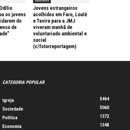
Ambiente
Odílio
Jovens estrangeiros
ou os jovens
acolhidos em Faro, Loulé
uidarem do
e Tavira para a JMJ
enso de
viveram manhã de
ade”
voluntariado ambiental e
social
(c/fotorreportagem)
CATEGORIA POPULAR
5464
Igreja
5060
Sociedade
1372
Política
1348
Economia