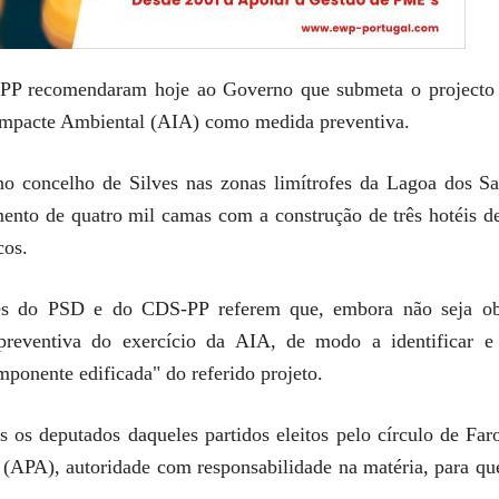
P recomendaram hoje ao Governo que submeta o projecto tur
Impacte Ambiental (AIA) como medida preventiva.
 no concelho de Silves nas zonas limítrofes da Lagoa dos S
ento de quatro mil camas com a construção de três hotéis de
cos.
s do PSD e do CDS-PP referem que, embora não seja obrig
preventiva do exercício da AIA, de modo a identificar e
mponente edificada" do referido projeto.
is os deputados daqueles partidos eleitos pelo círculo de F
(APA), autoridade com responsabilidade na matéria, para que 