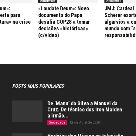
Ambiente
Ambiente
um»:
«Laudate Deum»: Novo
JMJ: Cardeal 
erta para
documento do Papa
Scherer exort
tura» na crise
desafia COP28 a tomar
algarvios a c
decisões «históricas»
mundo com “s
(c/vídeo)
responsabilid
POSTS MAIS POPULARES
De ‘Manu’ da Silva a Manuel da
Cruz. De técnico dos Iron Maiden
a irmão...
12 de Abril de 2020
Sociedade
Horários das Missas na televisão