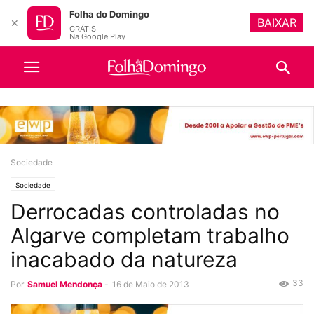
Folha do Domingo
BAIXAR
✕
GRÁTIS
Na Google Play
Sociedade
Sociedade
Derrocadas controladas no
Algarve completam trabalho
inacabado da natureza
33
Por
Samuel Mendonça
-
16 de Maio de 2013