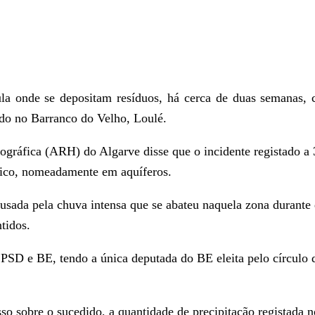
la onde se depositam resíduos, há cerca de duas semanas, 
zado no Barranco do Velho, Loulé.
ográfica (ARH) do Algarve disse que o incidente registado a
drico, nomeadamente em aquíferos.
usada pela chuva intensa que se abateu naquela zona durante 
tidos.
o PSD e BE, tendo a única deputada do BE eleita pelo círculo 
sobre o sucedido, a quantidade de precipitação registada no 