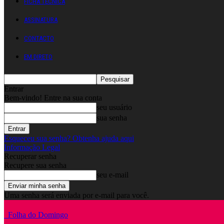
FICHA TÉCNICA
ASSINATURA
CONTACTO
EM DIRETO
Entrar
Bem-vindo! Entre na sua conta
seu usuário
sua senha
Esqueceu sua senha? Obtenha ajuda aqui
Informação Legal
Recuperar senha
Recupere sua senha
seu e-mail
Uma senha será enviada por e-mail para você.
Folha do Domingo