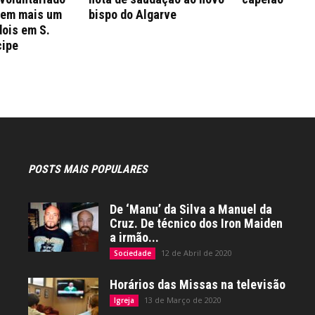
 em mais um
bispo do Algarve
dois em S.
cipe
POSTS MAIS POPULARES
De ‘Manu’ da Silva a Manuel da
Cruz. De técnico dos Iron Maiden
a irmão...
12 de Abril de 2020
Sociedade
Horários das Missas na televisão
13 de Março de 2020
Igreja