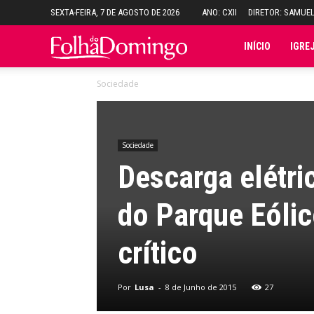
SEXTA-FEIRA, 7 DE AGOSTO DE 2026
ANO: CXII
DIRETOR: SAMUE
Folha
INÍCIO
IGRE
Sociedade
do
Domingo
Sociedade
Descarga elétri
do Parque Eóli
crítico
Por
Lusa
-
8 de Junho de 2015
27