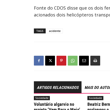
Fonte do CDOS disse que os dois fe
acionados dois helicópteros trans
TAGS
acidente
ARTIGOS RELACIONADOS
MAIS DO AUTO
Sociedade
Sociedade
Voluntário algarvio no
Beatriz Ber
projeto ‘Vem Para o Meio’
prolongou o