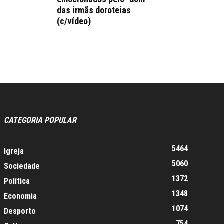
das irmãs doroteias
(c/vídeo)
CATEGORIA POPULAR
5464
Igreja
5060
Sociedade
1372
Política
1348
Economia
1074
Desporto
754