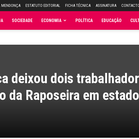
L MENDONÇA
ESTATUTO EDITORIAL
FICHA TÉCNICA
ASSINATURA
CONTACT
JA
SOCIEDADE
ECONOMIA
POLÍTICA
EDUCAÇÃO
CUL
ca deixou dois trabalhado
co da Raposeira em estad