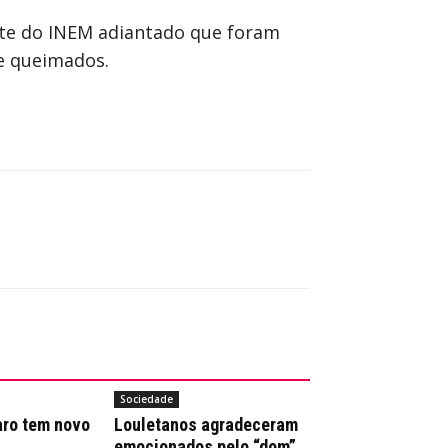
onte do INEM adiantado que foram
e queimados.
Sociedade
aro tem novo
Louletanos agradeceram
emocionados pelo “dom”