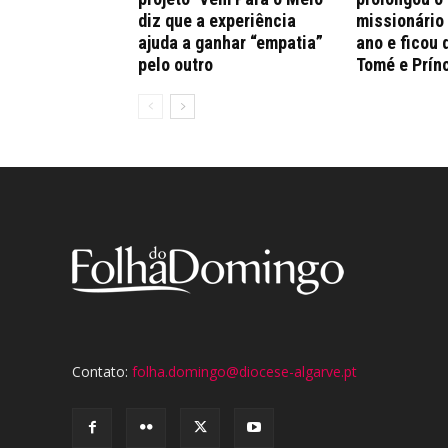
diz que a experiência
missionário
ajuda a ganhar “empatia”
ano e ficou 
pelo outro
Tomé e Prín
Contato:
folha.domingo@diocese-algarve.pt