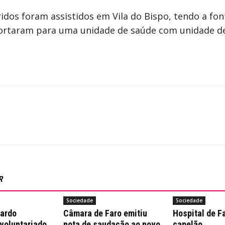
ridos foram assistidos em Vila do Bispo, tendo a f
portaram para uma unidade de saúde com unidade d
R
Sociedade
Sociedade
nardo
Câmara de Faro emitiu
Hospital de F
 voluntariado
nota de saudação ao novo
capelão