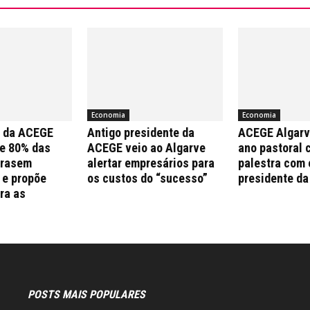
Economia
Economia
a da ACEGE
Antigo presidente da
ACEGE Algarv
e 80% das
ACEGE veio ao Algarve
ano pastoral 
trasem
alertar empresários para
palestra com 
 e propõe
os custos do “sucesso”
presidente da
ra as
s
POSTS MAIS POPULARES