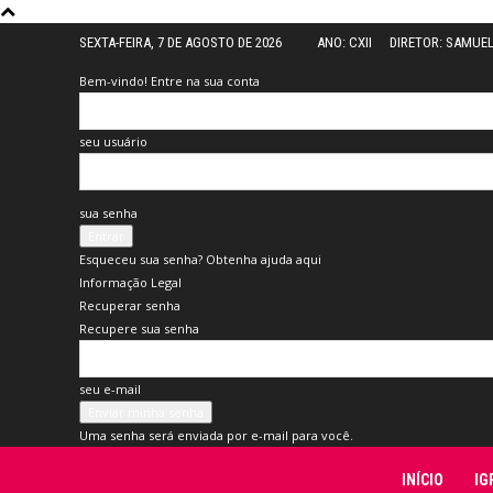
SEXTA-FEIRA, 7 DE AGOSTO DE 2026
ANO: CXII
DIRETOR: SAMUE
Bem-vindo! Entre na sua conta
seu usuário
sua senha
Esqueceu sua senha? Obtenha ajuda aqui
Informação Legal
Recuperar senha
Recupere sua senha
seu e-mail
Uma senha será enviada por e-mail para você.
Folha
INÍCIO
IG