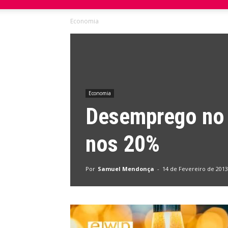
Economia
do
Domingo
Economia
Desemprego no 
nos 20%
Por
Samuel Mendonça
-
14 de Fevereiro de 2013