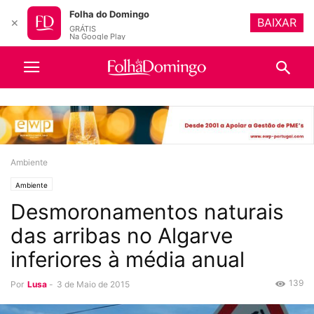
Folha do Domingo
BAIXAR
✕
GRÁTIS
Na Google Play
Ambiente
Ambiente
Desmoronamentos naturais
das arribas no Algarve
inferiores à média anual
139
Por
Lusa
-
3 de Maio de 2015