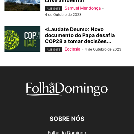
crise ambiental
Samuel Mendonça
-
AMBIENTE
4 de Outubro de 2023
«Laudate Deum»: Novo
documento do Papa desafia
COP28 a tomar decisões...
Ecclesia
-
4 de Outubro de 2023
AMBIENTE
SOBRE NÓS
Folha do Domingo