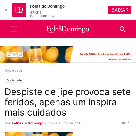
Folha do Domingo
BAIXAR
✕
GRÁTIS
Na Google Play
Sociedade
Sociedade
Despiste de jipe provoca sete
feridos, apenas um inspira
mais cuidados
22
Por
Folha do Domingo
-
20 de Julho de 2011