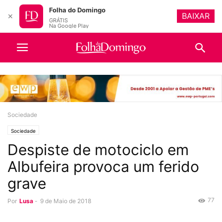
Folha do Domingo
BAIXAR
✕
GRÁTIS
Na Google Play
Sociedade
Sociedade
Despiste de motociclo em
Albufeira provoca um ferido
grave
77
Por
Lusa
-
9 de Maio de 2018