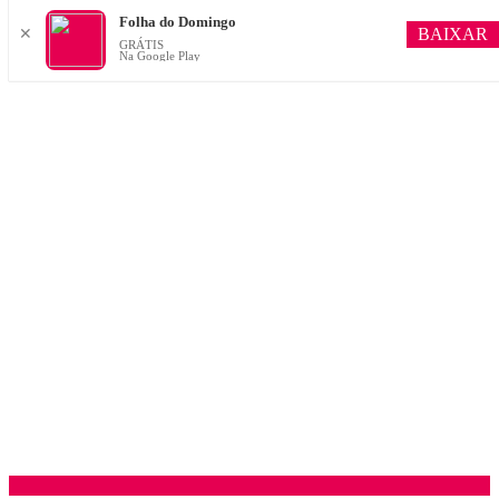
Folha do Domingo
BAIXAR
✕
GRÁTIS
Na Google Play